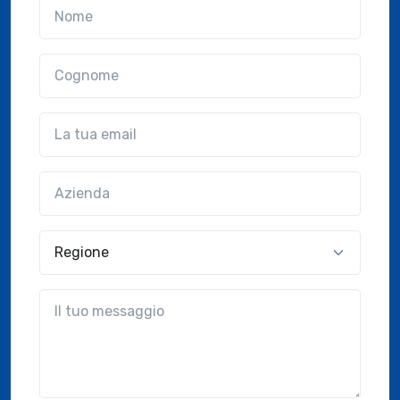
Nome
Cognome
Email
Azienda
(?!?common.optional?!?)
Regione
?!?common.message?!?