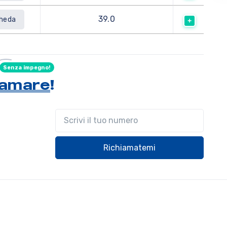
39.0
heda
Senza impegno!
hiamare
!
Il tuo telefono
Richiamatemi