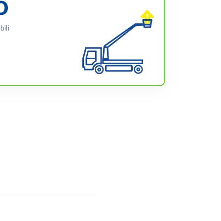
0
ili