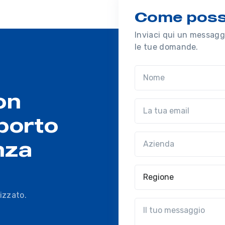
Come possi
Inviaci qui un messaggi
le tue domande.
Nome
on
Email
porto
Azienda
(?!?common.optio
nza
Regione
izzato.
?!?common.message?!?