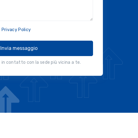
a
Privacy Policy
Invia messaggio
in contatto con la sede più vicina a te.