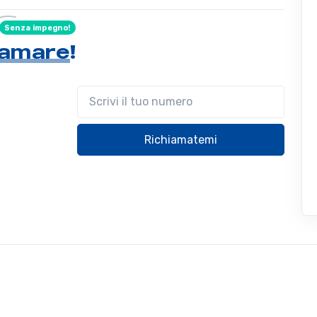
Senza impegno!
hiamare
!
Il tuo telefono
Richiamatemi