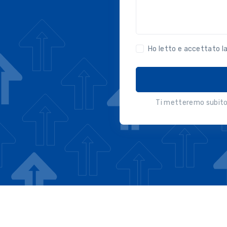
Ho letto e accettato l
Ti metteremo subito 