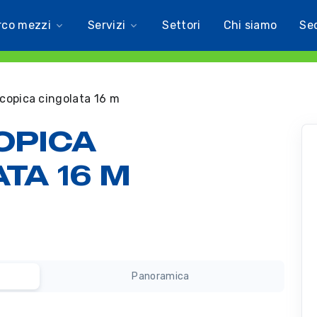
rco mezzi
Servizi
Settori
Chi siamo
Se
copica cingolata 16 m
OPICA
TA 16 M
Panoramica