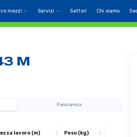
rco mezzi
Servizi
Settori
Chi siamo
Se
43 M
Panoramica
tezza lavoro (m)
Peso (kg)