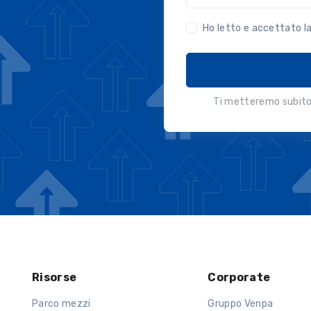
Ho letto e accettato l
Ti metteremo subito 
Risorse
Corporate
Parco mezzi
Gruppo Venpa