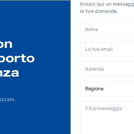
Inviaci qui un messaggi
le tue domande.
Nome
on
Email
porto
Azienda
(?!?common.optio
nza
Regione
izzato.
?!?common.message?!?