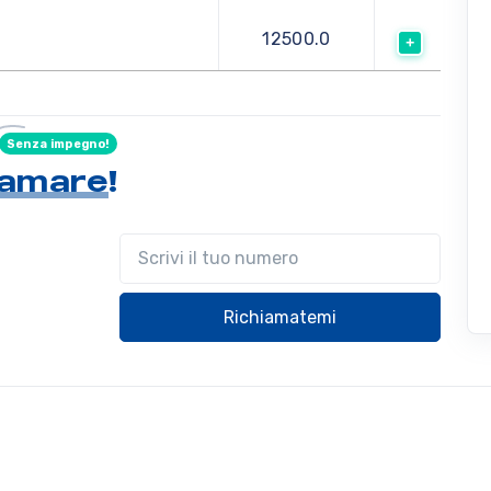
12500.0
Senza impegno!
hiamare
!
Il tuo telefono
Richiamatemi