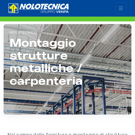
NOLOTECNICA
Montaggio
strutture
metalliche /
carpenteria
Nel campo delle forniture e montaggio di strutture