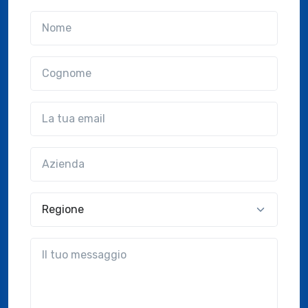
Nome
Cognome
Email
Azienda
(?!?common.optional?!?)
Regione
?!?common.message?!?