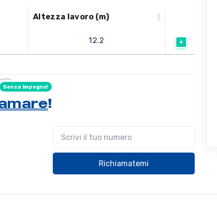
Altezza lavoro (m)
12.2
Senza impegno!
hiamare
!
Il tuo telefono
Richiamatemi