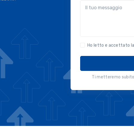
?!?common.message?!?
Ho letto e accettato l
Ti metteremo subito 