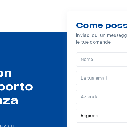
Come possi
Inviaci qui un messaggi
le tue domande.
Nome
on
Email
porto
Azienda
(?!?common.optio
nza
Regione
izzato.